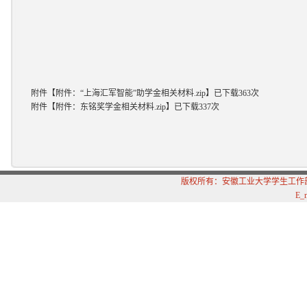
附件【
附件：“上海汇军智能”助学金相关材料.zip
】
已下载
363
次
附件【
附件：东铭奖学金相关材料.zip
】
已下载
337
次
版权所有：安徽工业大学学生工
E_