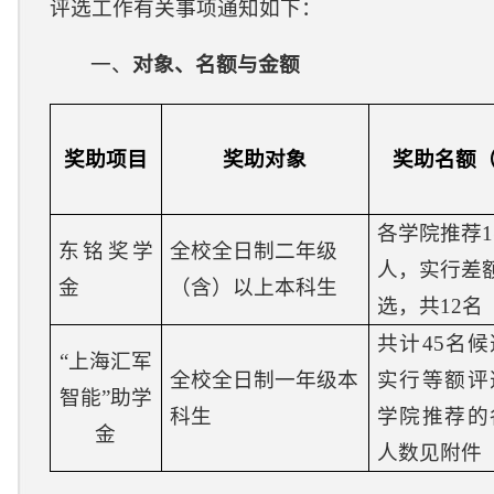
评选工作有关事项通知如下：
一、
对象、名额与金额
奖助项目
奖助对象
奖助名额
各学院推荐
东铭奖学
全校全日制二年级
人，实行差
金
（含）以上本科生
选，共12名
共计
45
名候
“
上海汇军
全校全日制一年级本
实行等额评
智能
”助学
科生
学院推荐的
金
人数见附件