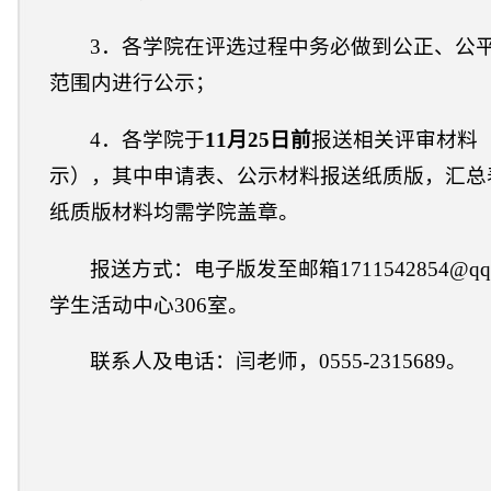
3．各学院在评选过程中务必做到公正、公
范围内进行公示；
4．各学院于
11月
25
日前
报送相关评审材料
示），其中申请表、公示材料报送纸质版，汇总
纸质版材料均需学院盖章。
报送方式：电子版发至邮箱
1711542854
学生活动中心306室。
联系人
及
电话：
闫
老师
，
0555-
2315
689
。